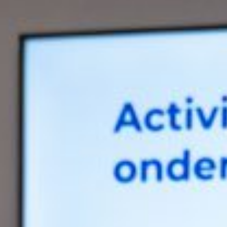
groeibegeleiding
Subsidie
advies
Subsidies
Projecten
Nieuws
Vacatures
Contact