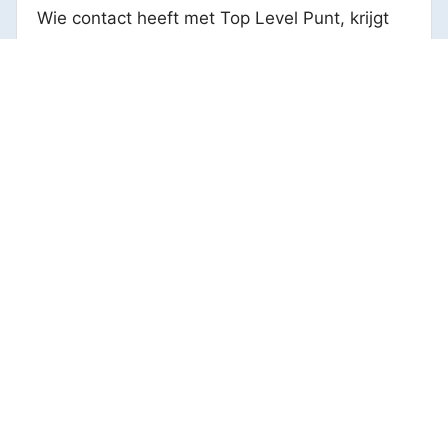
Wie contact heeft met Top Level Punt, krijgt
regelmatig een telefoontje of e-mail van Lilian,
Sanne, ...
BEKIJK BERICHT
WBSO controle voorbereiden