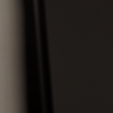
groeibegeleiding
Subsidie
advies
Subsidies
Projecten
Nieuws
Vacatures
Contact