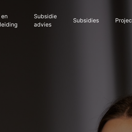
 en
Subsidie
Subsidies
Proje
leiding
advies