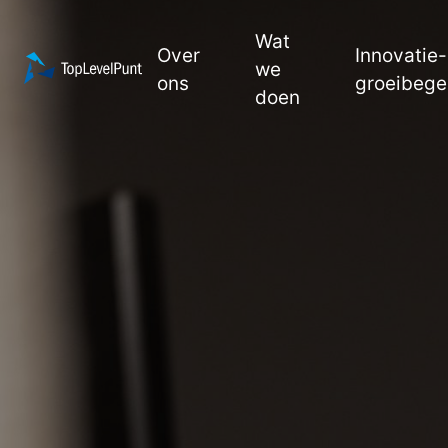
Wat
Over
Innovatie-
we
ons
groeibege
doen
Over
ons
Wat
we
doen
Innovatie- en