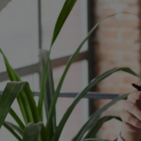
groeibegeleiding
Subsidie
advies
Subsidies
Projecten
Nieuws
Vacatures
Contact