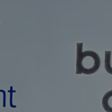
groeibegeleiding
Subsidie
advies
Subsidies
Projecten
Nieuws
Vacatures
Contact