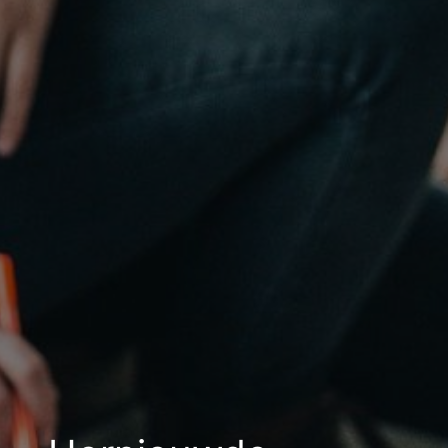
groeibegeleiding
Subsidie
advies
Subsidies
Projecten
Nieuws
Vacatures
Contact