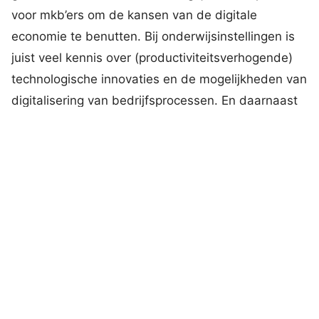
voor mkb’ers om de kansen van de digitale
economie te benutten. Bij onderwijsinstellingen is
juist veel kennis over (productiviteitsverhogende)
technologische innovaties en de mogelijkheden van
digitalisering van bedrijfsprocessen. En daarnaast
is het voor onderwijsinstellingen belangrijk dat
studenten ervaringen opdoen in de
beroepspraktijk. In een mkb-werkplaats leren en
oefenen studenten praktijkgericht hoe zij moeten
omgaan met digitaliseringsvraagstukken en tegelijk
helpt het mkb’ers met het maken van een
digitaliseringsslag.
Studenten maken in het kader van onderwijs,
scans voor mkb’ers om te bekijken hoe zij
digitalisering in hun bedrijf kunnen inzetten. De