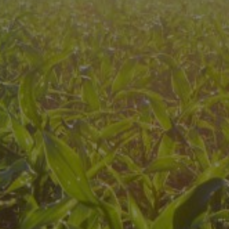
groeibegeleiding
Subsidie
advies
Subsidies
Projecten
Nieuws
Vacatures
Contact