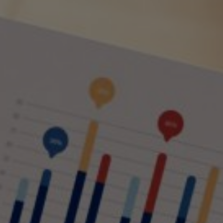
groeibegeleiding
Subsidie
advies
Subsidies
Projecten
Nieuws
Vacatures
Contact