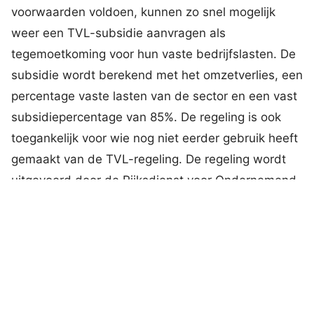
voorwaarden voldoen, kunnen zo snel mogelijk
weer een TVL-subsidie aanvragen als
tegemoetkoming voor hun vaste bedrijfslasten. De
subsidie wordt berekend met het omzetverlies, een
percentage vaste lasten van de sector en een vast
subsidiepercentage van 85%. De regeling is ook
toegankelijk voor wie nog niet eerder gebruik heeft
gemaakt van de TVL-regeling. De regeling wordt
uitgevoerd door de Rijksdienst voor Ondernemend
Nederland (RVO). De precieze openstelling wacht
op goedkeuring van de Europese Commissie. Het
kabinet trekt € 1,2 miljard extra uit voor deze
regeling.
Landbouwregeling voor ongedekte vaste kosten