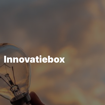
groeibegeleiding
Subsidie
advies
Subsidies
Projecten
Innovatiebox
Nieuws
Vacatures
Contact