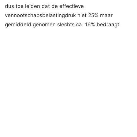
dus toe leiden dat de effectieve
vennootschapsbelastingdruk niet 25% maar
gemiddeld genomen slechts ca. 16% bedraagt.
Wat kunnen wij voor je betekenen?
Met ons team ervaren specialisten ondersteunen
en begeleiden wij je graag bij het waarmaken van
jouw plannen, groei-ambities en innovatiedoelen.
Wij bieden je daarvoor onder andere volledige
ondersteuning bij alle aspecten van het verkrijgen
van deze regeling. Wij zorgen dat je optimaal
gebruik maakt van de juiste regeling, zonder dat jij
daar zelf naar om hoeft te kijken.
Wil je advies over de Innovatiebox of heb je vragen