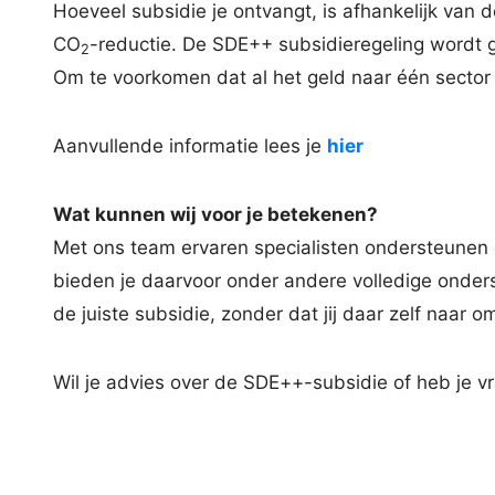
Hoeveel subsidie je ontvangt, is afhankelijk van
CO
-reductie. De SDE++ subsidieregeling wordt 
2
Om te voorkomen dat al het geld naar één sector 
Aanvullende informatie lees je
hier
Wat kunnen wij voor je betekenen?
Met ons team ervaren specialisten ondersteunen e
bieden je daarvoor onder andere volledige onderst
de juiste subsidie, zonder dat jij daar zelf naar om
Wil je advies over de SDE++-subsidie of heb je v
+31(0)523 – 30 10 00
administratie@toplevelpunt.nl