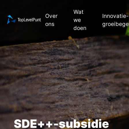
Wat
Over
Innovatie-
we
ons
groeibege
doen
Over
ons
Wat
we
doen
Innovatie- en
SDE++-subsidie