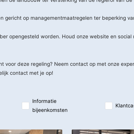
nen de landbouw ter versterking van de regierol van de
n gericht op managementmaatregelen ter beperking va
er opengesteld worden. Houd onze website en social m
komt voor deze regeling? Neem contact op met onze expe
jk contact met je op!
Informatie
Klantca
bijeenkomsten