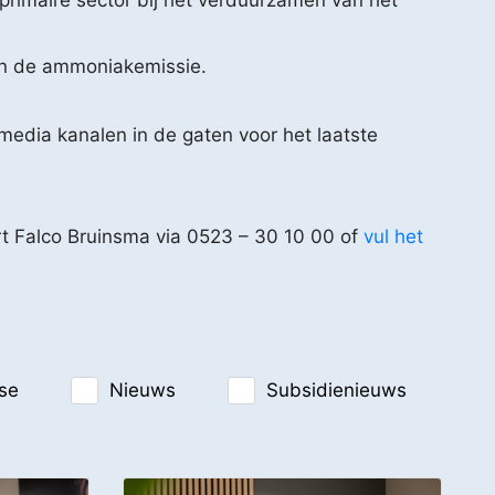
 primaire sector bij het verduurzamen van het
n de ammoniakemissie.
edia kanalen in de gaten voor het laatste
rt Falco Bruinsma via 0523 – 30 10 00 of
vul het
se
Nieuws
Subsidienieuws