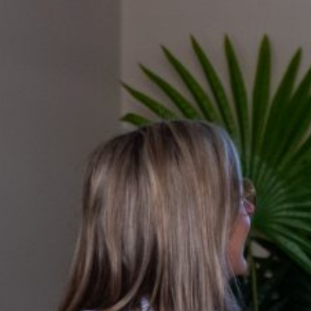
groeibegeleiding
Subsidie
advies
Subsidies
Projecten
Nieuws
Vacatures
Contact