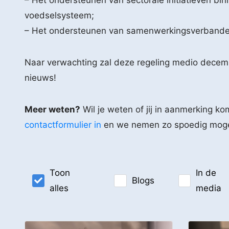
– Het ondersteunen van sectorale initiatieven bin
voedselsysteem;
– Het ondersteunen van samenwerkingsverbande
Naar verwachting zal deze regeling medio decemb
nieuws!
Meer weten?
Wil je weten of jij in aanmerking 
contactformulier in
en we nemen zo spoedig mogeli
Toon
In de
Blogs
alles
media