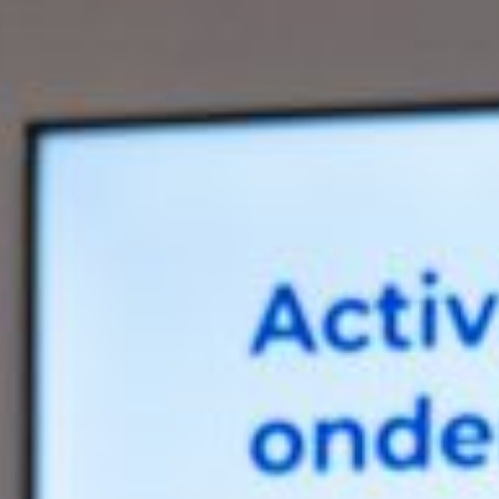
groeibegeleiding
Subsidie
advies
Subsidies
Projecten
Nieuws
Vacatures
Contact