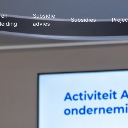
 en
Subsidie
Subsidies
Proje
leiding
advies