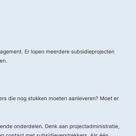
nagement. Er lopen meerdere subsidieprojecten
en.
ners die nog stukken moeten aanleveren? Moet er
llende onderdelen. Denk aan projectadministratie,
en contact met subsidieverstrekkers. Als één