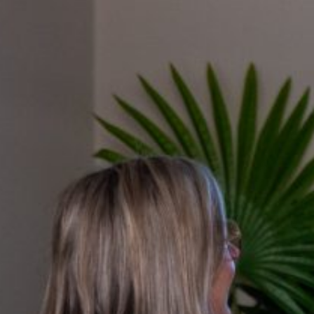
groeibegeleiding
Subsidie
advies
Subsidies
Projecten
Nieuws
Vacatures
Contact