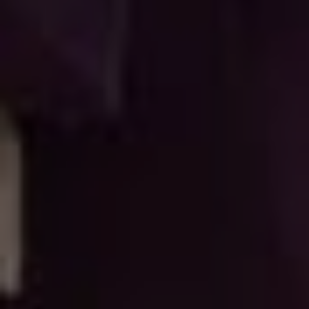
groeibegeleiding
Subsidie
advies
Subsidies
Projecten
Nieuws
Vacatures
Contact