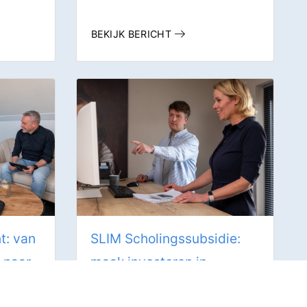
BEKIJK BERICHT
: van
SLIM Scholingssubsidie:
 naar
maak investeren in
medewerkers concreet én