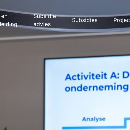
 en
Subsidie
Subsidies
Proje
leiding
advies