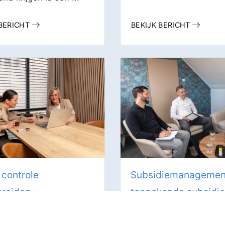
 BERICHT
BEKIJK BERICHT
controle
Subsidiemanagement
ereiden
toegekende subsidie
succesvolle impact
el Punt zorgt voor grip,