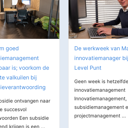
m goed
De werkweek van Ma
diemanagement
innovatiemanager bi
aar is; voorkom de
Level Punt
te valkuilen bij
Geen week is hetzelfde
dieverantwoording
innovatiemanagement
Innovatiemanagement,
bsidie ontvangen naar
subsidiemanagement 
e succesvol
projectmanagement ...
woorden Een subsidie
nd krijgen is een ...