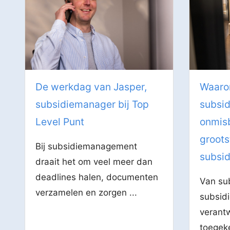
De werkdag van Jasper,
Waaro
subsidiemanager bij Top
subsi
Level Punt
onmisb
groots
Bij subsidiemanagement
subsi
draait het om veel meer dan
deadlines halen, documenten
Van su
verzamelen en zorgen ...
subsidi
verant
toegeke