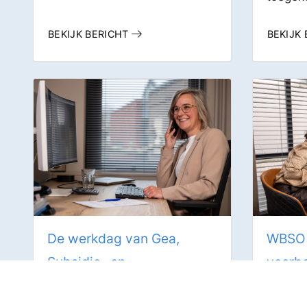
BEKIJK BERICHT
BEKIJK
De werkdag van Gea,
WBSO 
Subsidie- en
voorb
procescoördinator bij Top
Top Lev