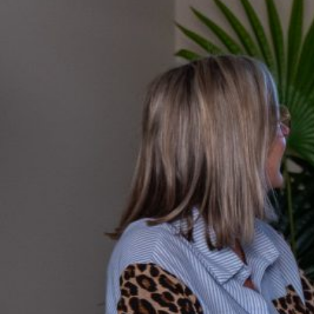
groeibegeleiding
Subsidie
advies
Subsidies
Projecten
Nieuws
Vacatures
Contact