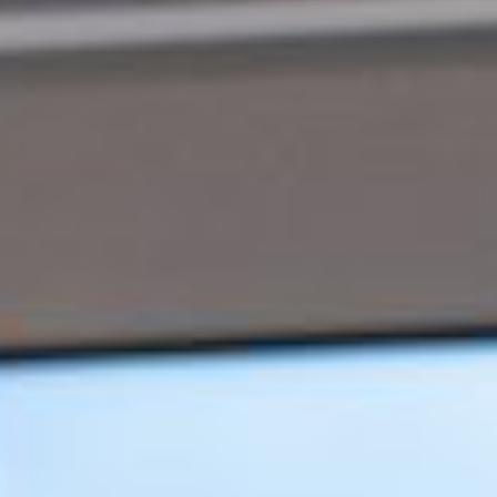
groeibegeleiding
Subsidie
advies
Subsidies
Projecten
Nieuws
Vacatures
Contact