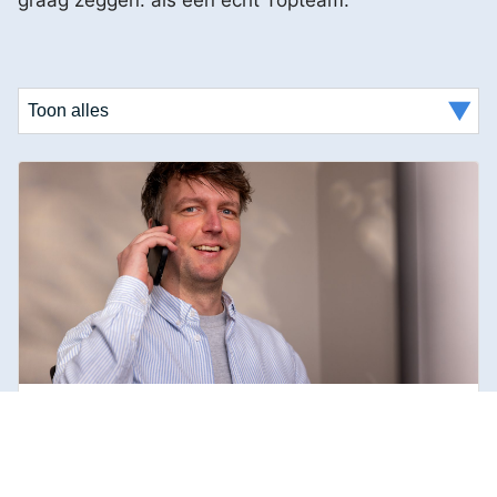
De werkdag van Jasper,
subsidiemanager bij Top Level Punt