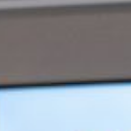
groeibegeleiding
Subsidie
advies
Subsidies
Projecten
Nieuws
Vacatures
Contact