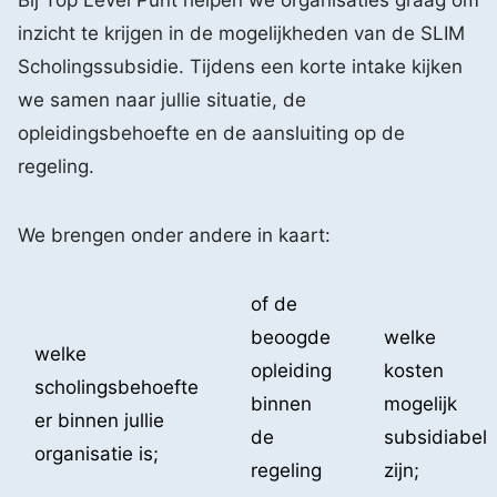
Bij Top Level Punt helpen we organisaties graag om
inzicht te krijgen in de mogelijkheden van de SLIM
Scholingssubsidie. Tijdens een korte intake kijken
we samen naar jullie situatie, de
opleidingsbehoefte en de aansluiting op de
regeling.
We brengen onder andere in kaart:
of de
beoogde
welke
welke
opleiding
kosten
scholingsbehoefte
binnen
mogelijk
er binnen jullie
de
subsidiabel
organisatie is;
regeling
zijn;