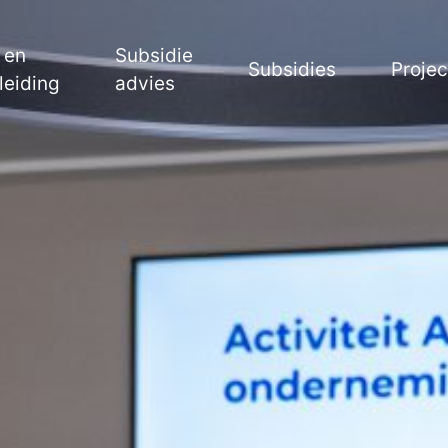
 en
Subsidie
Subsidies
Proje
leiding
advies