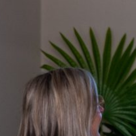
groeibegeleiding
Subsidie
advies
Subsidies
Projecten
Nieuws
Vacatures
Contact