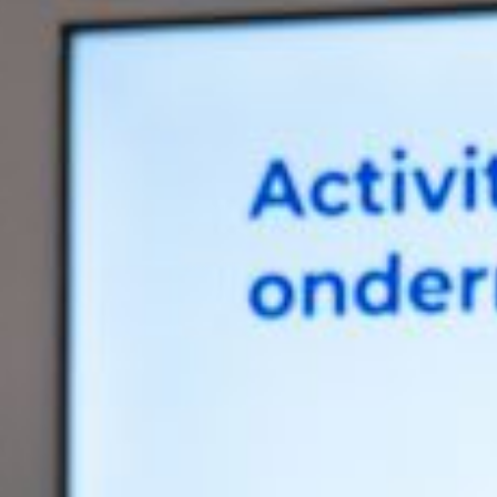
groeibegeleiding
Subsidie
advies
Subsidies
Projecten
Nieuws
Vacatures
Contact