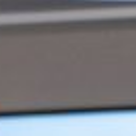
groeibegeleiding
Subsidie
advies
Subsidies
Projecten
Nieuws
Vacatures
Contact