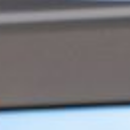
groeibegeleiding
Subsidie
advies
Subsidies
Projecten
Nieuws
Vacatures
Contact